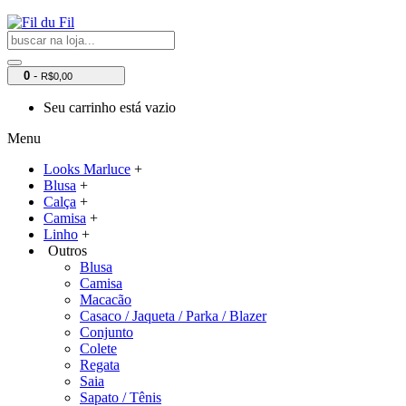
0
-
R$0,00
Seu carrinho está vazio
Menu
Looks Marluce
+
Blusa
+
Calça
+
Camisa
+
Linho
+
Outros
Blusa
Camisa
Macacão
Casaco / Jaqueta / Parka / Blazer
Conjunto
Colete
Regata
Saia
Sapato / Tênis