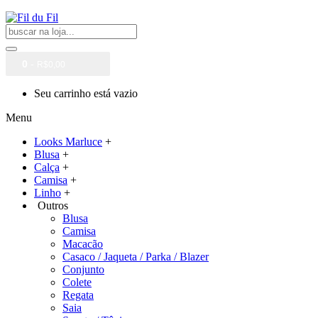
0
-
R$0,00
Seu carrinho está vazio
Menu
Looks Marluce
+
Blusa
+
Calça
+
Camisa
+
Linho
+
Outros
Blusa
Camisa
Macacão
Casaco / Jaqueta / Parka / Blazer
Conjunto
Colete
Regata
Saia