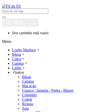
0
-
R$0,00
Seu carrinho está vazio
Menu
Looks Marluce
+
Blusa
+
Calça
+
Camisa
+
Linho
+
Outros
Blusa
Camisa
Macacão
Casaco / Jaqueta / Parka / Blazer
Conjunto
Colete
Regata
Saia