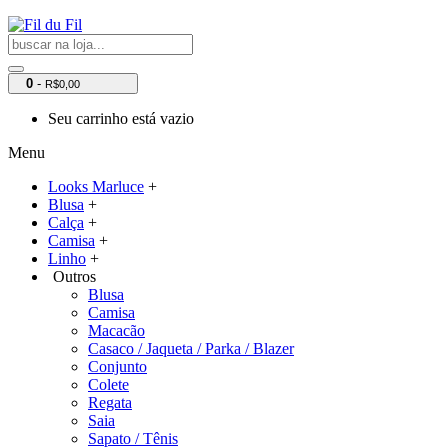
0
-
R$0,00
Seu carrinho está vazio
Menu
Looks Marluce
+
Blusa
+
Calça
+
Camisa
+
Linho
+
Outros
Blusa
Camisa
Macacão
Casaco / Jaqueta / Parka / Blazer
Conjunto
Colete
Regata
Saia
Sapato / Tênis