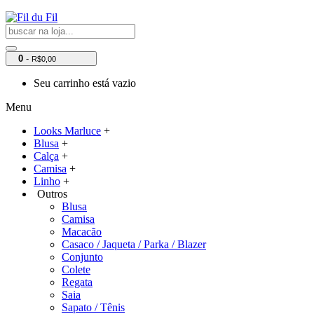
0
-
R$0,00
Seu carrinho está vazio
Menu
Looks Marluce
+
Blusa
+
Calça
+
Camisa
+
Linho
+
Outros
Blusa
Camisa
Macacão
Casaco / Jaqueta / Parka / Blazer
Conjunto
Colete
Regata
Saia
Sapato / Tênis