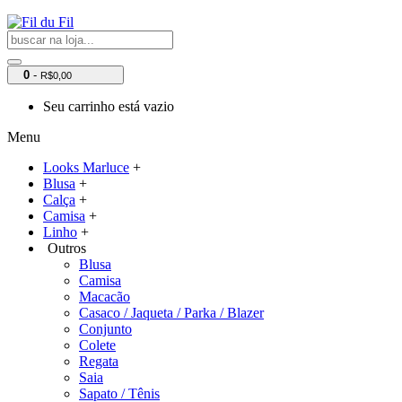
0
-
R$0,00
Seu carrinho está vazio
Menu
Looks Marluce
+
Blusa
+
Calça
+
Camisa
+
Linho
+
Outros
Blusa
Camisa
Macacão
Casaco / Jaqueta / Parka / Blazer
Conjunto
Colete
Regata
Saia
Sapato / Tênis