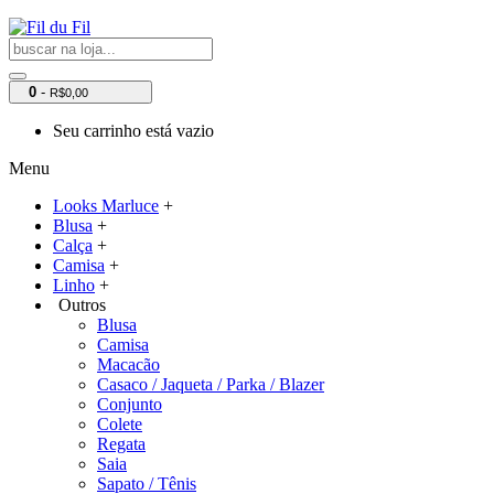
0
-
R$0,00
Seu carrinho está vazio
Menu
Looks Marluce
+
Blusa
+
Calça
+
Camisa
+
Linho
+
Outros
Blusa
Camisa
Macacão
Casaco / Jaqueta / Parka / Blazer
Conjunto
Colete
Regata
Saia
Sapato / Tênis