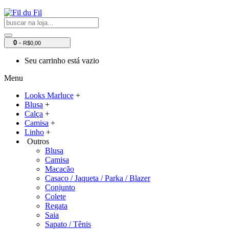
0
-
R$0,00
Seu carrinho está vazio
Menu
Looks Marluce
+
Blusa
+
Calça
+
Camisa
+
Linho
+
Outros
Blusa
Camisa
Macacão
Casaco / Jaqueta / Parka / Blazer
Conjunto
Colete
Regata
Saia
Sapato / Tênis