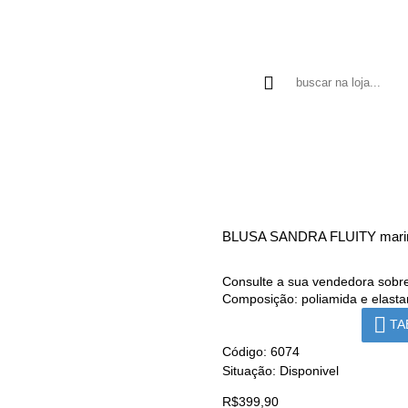
MARLUCE
BLUSA
CALÇA
CAMISA
LINHO
BLUSA SANDRA FLUITY mari
Consulte a sua vendedora sobre
Composição: poliamida e elast
TA
Código:
6074
Situação:
Disponivel
R$399,90