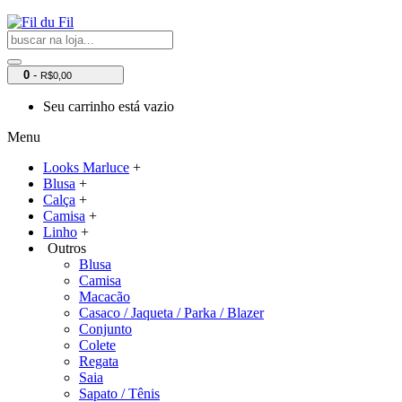
0
-
R$0,00
Seu carrinho está vazio
Menu
Looks Marluce
+
Blusa
+
Calça
+
Camisa
+
Linho
+
Outros
Blusa
Camisa
Macacão
Casaco / Jaqueta / Parka / Blazer
Conjunto
Colete
Regata
Saia
Sapato / Tênis