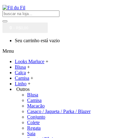
0
-
R$0,00
Seu carrinho está vazio
Menu
Looks Marluce
+
Blusa
+
Calça
+
Camisa
+
Linho
+
Outros
Blusa
Camisa
Macacão
Casaco / Jaqueta / Parka / Blazer
Conjunto
Colete
Regata
Saia