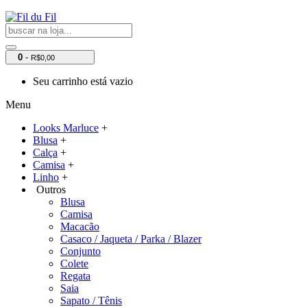
0
-
R$0,00
Seu carrinho está vazio
Menu
Looks Marluce
+
Blusa
+
Calça
+
Camisa
+
Linho
+
Outros
Blusa
Camisa
Macacão
Casaco / Jaqueta / Parka / Blazer
Conjunto
Colete
Regata
Saia
Sapato / Tênis