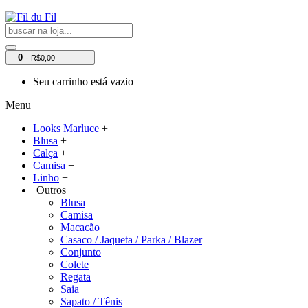
0
-
R$0,00
Seu carrinho está vazio
Menu
Looks Marluce
+
Blusa
+
Calça
+
Camisa
+
Linho
+
Outros
Blusa
Camisa
Macacão
Casaco / Jaqueta / Parka / Blazer
Conjunto
Colete
Regata
Saia
Sapato / Tênis