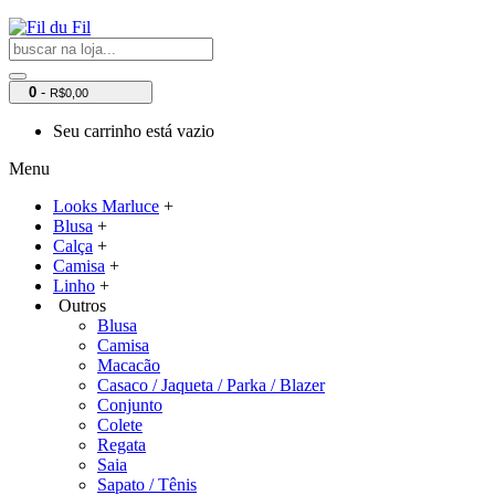
0
-
R$0,00
Seu carrinho está vazio
Menu
Looks Marluce
+
Blusa
+
Calça
+
Camisa
+
Linho
+
Outros
Blusa
Camisa
Macacão
Casaco / Jaqueta / Parka / Blazer
Conjunto
Colete
Regata
Saia
Sapato / Tênis