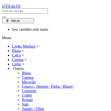
0
-
R$0,00
Seu carrinho está vazio
Menu
Looks Marluce
+
Blusa
+
Calça
+
Camisa
+
Linho
+
Outros
Blusa
Camisa
Macacão
Casaco / Jaqueta / Parka / Blazer
Conjunto
Colete
Regata
Saia
Sapato / Tênis