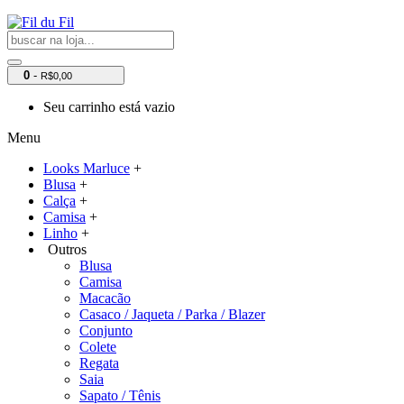
0
-
R$0,00
Seu carrinho está vazio
Menu
Looks Marluce
+
Blusa
+
Calça
+
Camisa
+
Linho
+
Outros
Blusa
Camisa
Macacão
Casaco / Jaqueta / Parka / Blazer
Conjunto
Colete
Regata
Saia
Sapato / Tênis