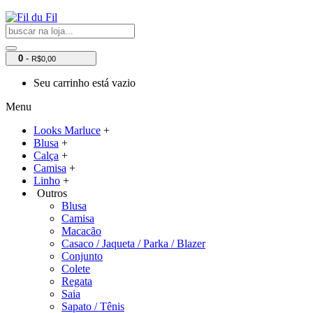
0
-
R$0,00
Seu carrinho está vazio
Menu
Looks Marluce
+
Blusa
+
Calça
+
Camisa
+
Linho
+
Outros
Blusa
Camisa
Macacão
Casaco / Jaqueta / Parka / Blazer
Conjunto
Colete
Regata
Saia
Sapato / Tênis