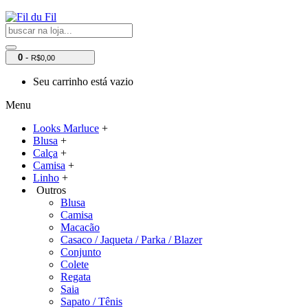
0
-
R$0,00
Seu carrinho está vazio
Menu
Looks Marluce
+
Blusa
+
Calça
+
Camisa
+
Linho
+
Outros
Blusa
Camisa
Macacão
Casaco / Jaqueta / Parka / Blazer
Conjunto
Colete
Regata
Saia
Sapato / Tênis