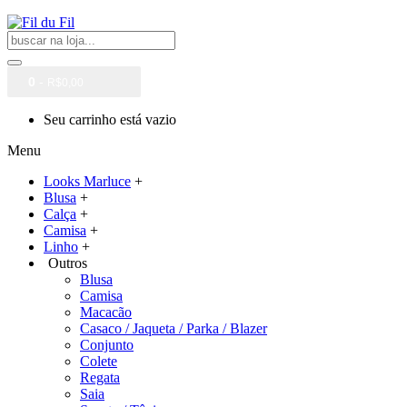
0
-
R$0,00
Seu carrinho está vazio
Menu
Looks Marluce
+
Blusa
+
Calça
+
Camisa
+
Linho
+
Outros
Blusa
Camisa
Macacão
Casaco / Jaqueta / Parka / Blazer
Conjunto
Colete
Regata
Saia