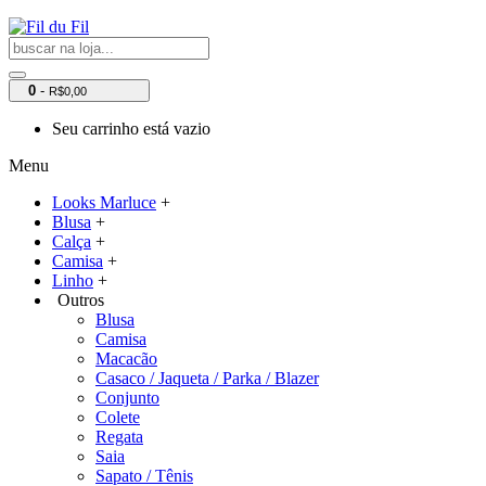
0
-
R$0,00
Seu carrinho está vazio
Menu
Looks Marluce
+
Blusa
+
Calça
+
Camisa
+
Linho
+
Outros
Blusa
Camisa
Macacão
Casaco / Jaqueta / Parka / Blazer
Conjunto
Colete
Regata
Saia
Sapato / Tênis