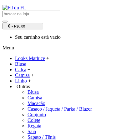
0
-
R$0,00
Seu carrinho está vazio
Menu
Looks Marluce
+
Blusa
+
Calça
+
Camisa
+
Linho
+
Outros
Blusa
Camisa
Macacão
Casaco / Jaqueta / Parka / Blazer
Conjunto
Colete
Regata
Saia
Sapato / Tênis