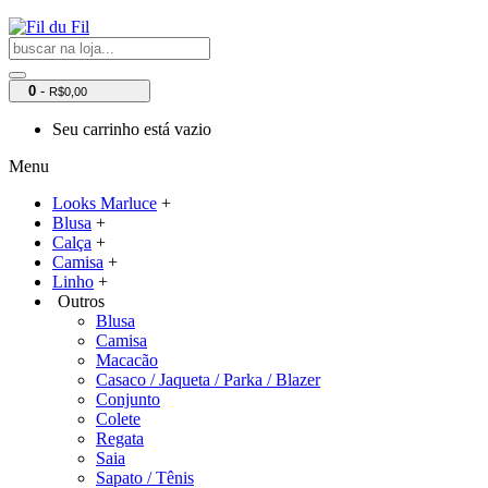
0
-
R$0,00
Seu carrinho está vazio
Menu
Looks Marluce
+
Blusa
+
Calça
+
Camisa
+
Linho
+
Outros
Blusa
Camisa
Macacão
Casaco / Jaqueta / Parka / Blazer
Conjunto
Colete
Regata
Saia
Sapato / Tênis