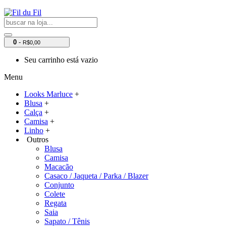
0
-
R$0,00
Seu carrinho está vazio
Menu
Looks Marluce
+
Blusa
+
Calça
+
Camisa
+
Linho
+
Outros
Blusa
Camisa
Macacão
Casaco / Jaqueta / Parka / Blazer
Conjunto
Colete
Regata
Saia
Sapato / Tênis