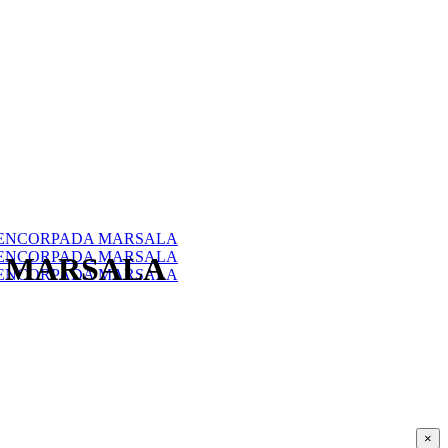
 MARSALA
×