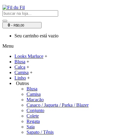
0
-
R$0,00
Seu carrinho está vazio
Menu
Looks Marluce
+
Blusa
+
Calça
+
Camisa
+
Linho
+
Outros
Blusa
Camisa
Macacão
Casaco / Jaqueta / Parka / Blazer
Conjunto
Colete
Regata
Saia
Sapato / Tênis