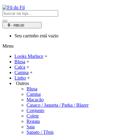
0
-
R$0,00
Seu carrinho está vazio
Menu
Looks Marluce
+
Blusa
+
Calça
+
Camisa
+
Linho
+
Outros
Blusa
Camisa
Macacão
Casaco / Jaqueta / Parka / Blazer
Conjunto
Colete
Regata
Saia
Sapato / Tênis