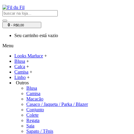
0
-
R$0,00
Seu carrinho está vazio
Menu
Looks Marluce
+
Blusa
+
Calça
+
Camisa
+
Linho
+
Outros
Blusa
Camisa
Macacão
Casaco / Jaqueta / Parka / Blazer
Conjunto
Colete
Regata
Saia
Sapato / Tênis