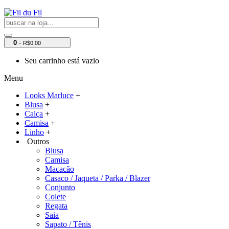
0
-
R$0,00
Seu carrinho está vazio
Menu
Looks Marluce
+
Blusa
+
Calça
+
Camisa
+
Linho
+
Outros
Blusa
Camisa
Macacão
Casaco / Jaqueta / Parka / Blazer
Conjunto
Colete
Regata
Saia
Sapato / Tênis