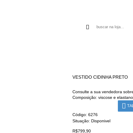
MARLUCE
BLUSA
CALÇA
CAMISA
LINHO
VESTIDO CIDINHA PRETO
Consulte a sua vendedora sobre
Composição: viscose e elastano
TA
Código:
6276
Situação:
Disponivel
R$799,90