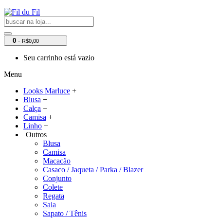
0
-
R$0,00
Seu carrinho está vazio
Menu
Looks Marluce
+
Blusa
+
Calça
+
Camisa
+
Linho
+
Outros
Blusa
Camisa
Macacão
Casaco / Jaqueta / Parka / Blazer
Conjunto
Colete
Regata
Saia
Sapato / Tênis